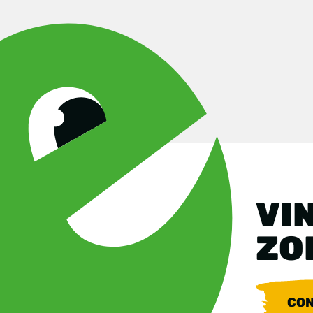
VIN
ZO
CON