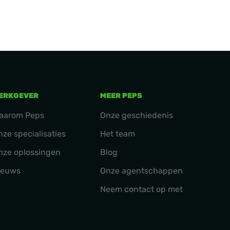
ERKGEVER
MEER PEPS
aarom Peps
Onze geschiedenis
nze specialisaties
Het team
nze oplossingen
Blog
ieuws
Onze agentschappen
Neem contact op met