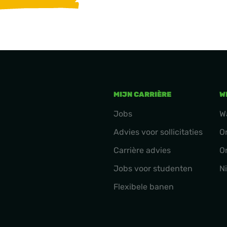
MIJN CARRIÈRE
W
Jobs
W
Advies voor sollicitaties
O
Carrière advies
O
Jobs voor studenten
N
Flexibele banen