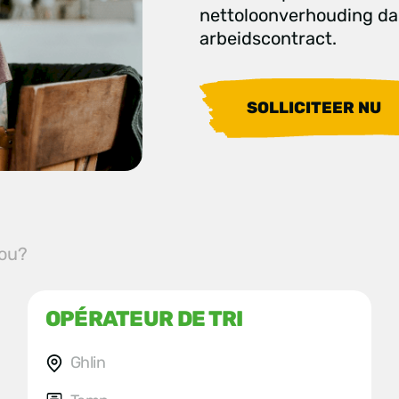
nettoloonverhouding da
arbeidscontract.
SOLLICITEER NU
jou?
OPÉRATEUR DE TRI
Ghlin