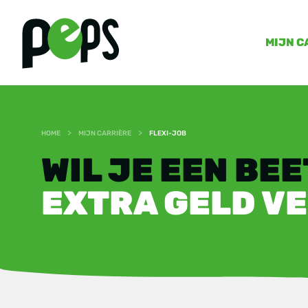
MIJN C
>
>
HOME
MIJN CARRIÈRE
FLEXI-JOB
WIL JE EEN BE
EXTRA GELD V